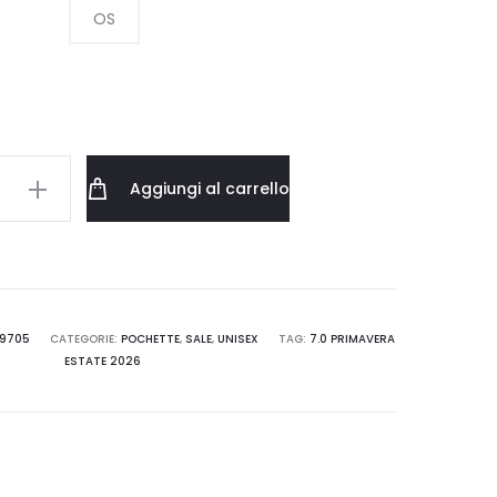
OS
era:
è:
35.00 €.
24.50 €.
Aggiungi al carrello
TE
-
9705
CATEGORIE:
POCHETTE
,
SALE
,
UNISEX
TAG:
7.0 PRIMAVERA
ESTATE 2026