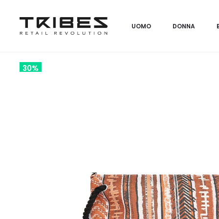
UOMO
DONNA
30%