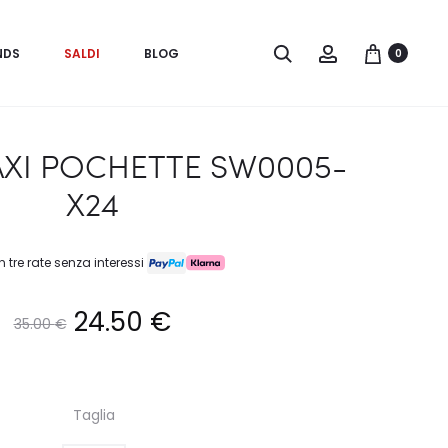
Search
Account
NDS
SALDI
BLOG
0
AXI POCHETTE SW0005-
X24
n tre rate senza interessi
Il
Il
24.50
€
35.00
€
prezzo
prezzo
Taglia
originale
attuale