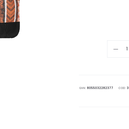
ME-
FUI
MAXI
POCHET
SW0005
X24
EAN:
8055032282377
COD:
3
quantità