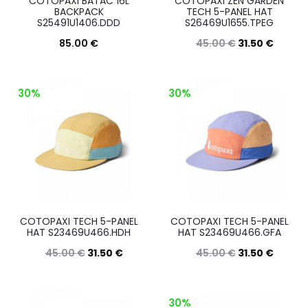
COTOPAXI BATAC 16L
COTOPAXI ZEN GARDEN
essere
BACKPACK
TECH 5-PANEL HAT
scelte
S25491U1406.DDD
S26469U1655.TPEG
scelte
nella
85.00
€
45.00
€
31.50
€
nella
pagina
Questo
Questo
Scegli
Scegli
pagina
del
prodotto
prodott
del
30%
30%
prodott
ha
ha
prodotto
più
più
varianti.
varianti.
Le
Le
opzioni
opzioni
possono
posson
COTOPAXI TECH 5-PANEL
COTOPAXI TECH 5-PANEL
essere
essere
HAT S23469U466.HDH
HAT S23469U466.GFA
scelte
scelte
45.00
€
31.50
€
45.00
€
31.50
€
nella
nella
Questo
Questo
Scegli
Scegli
pagina
pagina
prodotto
prodott
30%