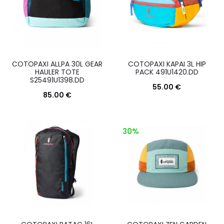
varianti.
varianti.
Le
Le
opzioni
opzioni
possono
posson
COTOPAXI ALLPA 30L GEAR
COTOPAXI KAPAI 3L HIP
essere
essere
HAULER TOTE
PACK 491U1420.DD
S25491U1398.DD
scelte
scelte
55.00
€
85.00
€
nella
nella
Questo
Scegli
Questo
Scegli
pagina
pagina
prodott
prodotto
del
del
30%
ha
ha
prodotto
prodott
più
più
varianti.
varianti.
Le
Le
opzioni
opzioni
posson
possono
essere