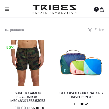
0
Filter
Visualizzazione
153 products
di
1-
12
50%
di
153
risultati
Ordina
in
base
al
più
recente
SUNDEK CAMOU
COTOPAXI CUBO PACKING
BOARDSHORT
TRAVEL BUNDLE
M504BDRT353.63953
65.00
€
110.00
€
55.00
€