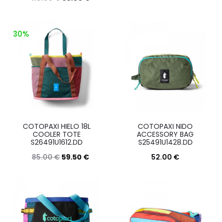
Questo
Scegli
Questo
Scegli
prodott
prodotto
30%
ha
ha
più
più
varianti.
varianti.
Le
Le
opzioni
opzioni
posson
possono
essere
COTOPAXI HIELO 18L
COTOPAXI NIDO
essere
COOLER TOTE
ACCESSORY BAG
scelte
S26491U1612.DD
S25491U1428.DD
scelte
nella
85.00
€
59.50
€
52.00
€
nella
pagina
Questo
Questo
Scegli
Scegli
pagina
del
prodotto
prodott
del
prodott
ha
ha
prodotto
più
più