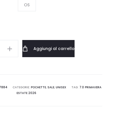
OS
era:
è:
25.00 €.
12.50 €.
Aggiungi al carrello
IRE
SL100.B0301
7884
CATEGORIE:
POCHETTE
,
SALE
,
UNISEX
TAG:
7.0 PRIMAVERA
ESTATE 2026