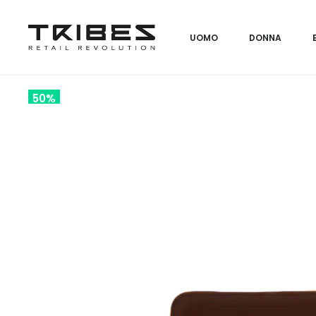
UOMO
DONNA
50%