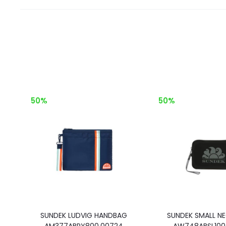
50%
50%
SUNDEK LUDVIG HANDBAG
SUNDEK SMALL NE
AM377ABPY800.00724
AW748ABSL100