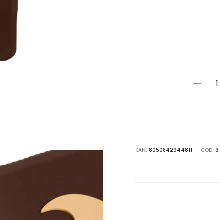
SUNDEK
SMALL
NECESSA
AW748AB
quantità
EAN:
8050842944811
COD:
3