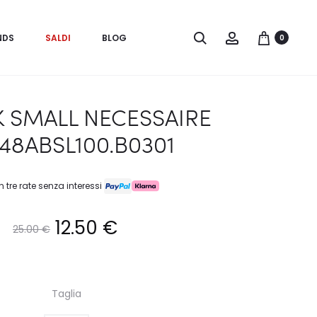
Search
Account
NDS
SALDI
BLOG
0
 SMALL NECESSAIRE
48ABSL100.B0301
n tre rate senza interessi
Il
Il
12.50
€
25.00
€
prezzo
prezzo
Taglia
originale
attuale