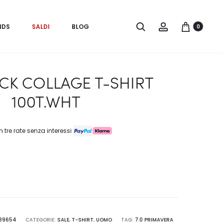
Search
Account
NDS
SALDI
BLOG
0
CK COLLAGE T-SHIRT
100T.WHT
n tre rate senza interessi
39654
CATEGORIE:
SALE
,
T-SHIRT
,
UOMO
TAG:
7.0 PRIMAVERA