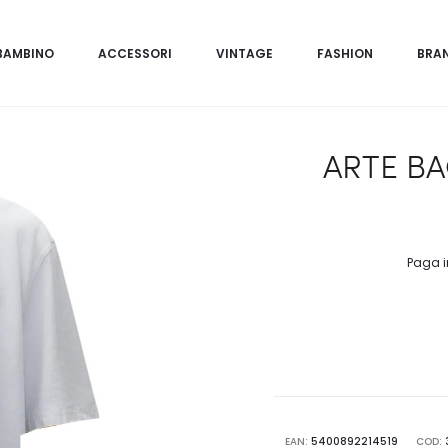
BAMBINO
ACCESSORI
VINTAGE
FASHION
BRA
ARTE BA
Paga i
EAN:
5400892214519
COD: