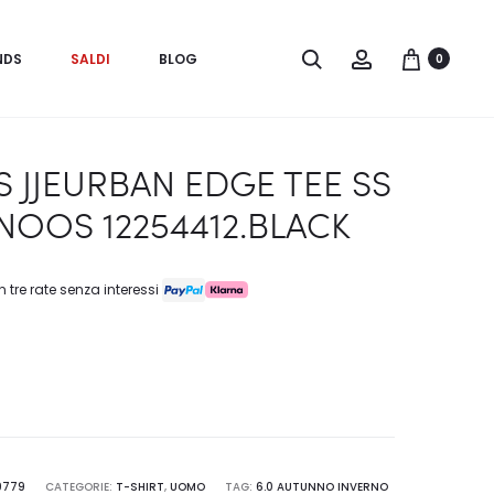
Search
Account
NDS
SALDI
BLOG
0
 JJEURBAN EDGE TEE SS
NOOS 12254412.BLACK
n tre rate senza interessi
9779
CATEGORIE:
T-SHIRT
,
UOMO
TAG:
6.0 AUTUNNO INVERNO