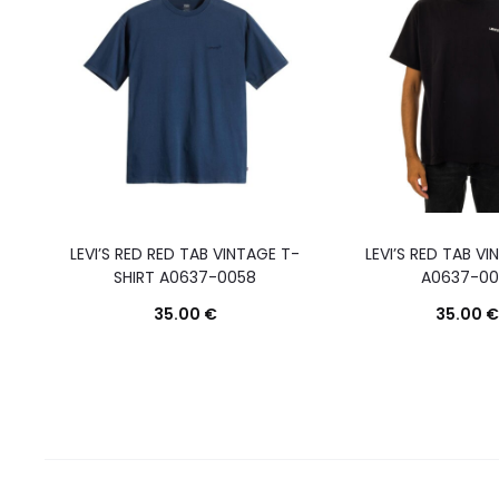
LEVI’S RED RED TAB VINTAGE T-
LEVI’S RED TAB VI
SHIRT A0637-0058
A0637-00
35.00
€
35.00
€
Questo
Scegli
prodotto
ha
più
varianti.