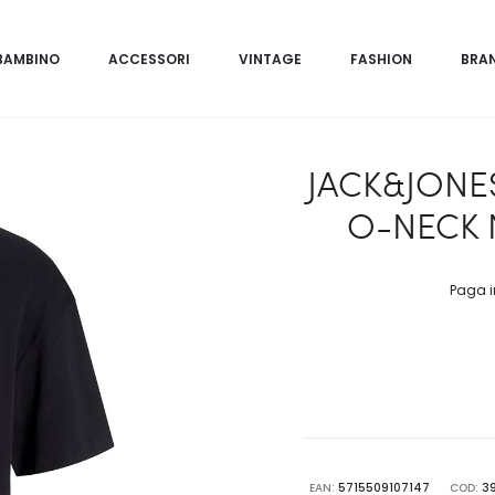
BAMBINO
ACCESSORI
VINTAGE
FASHION
BRA
JACK&JONES
O-NECK 
Paga i
EAN:
5715509107147
COD:
3