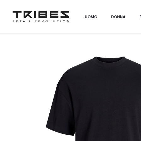
UOMO
DONNA