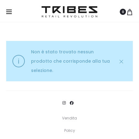
0
Non è stato trovato nessun
prodotto che corrisponde alla tua
selezione.
Vendita
Policy