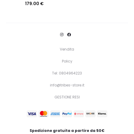
179.00
€
Questo
Scegli
prodotto
ha
più
varianti.
Vendita
Le
Policy
opzioni
Tel: 0804964223
possono
essere
info@tribes-store.it
scelte
GESTIONE RESI
nella
pagina
del
prodotto
Spedizione gratuita a partire da 50€