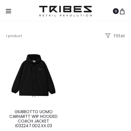
0
Filter
Visualizzazione
1 product
del
risultato
GIUBBOTTO UOMO
CARHARTT WIP HOODED
COACH JACKET
I032247.0D2.XX.03