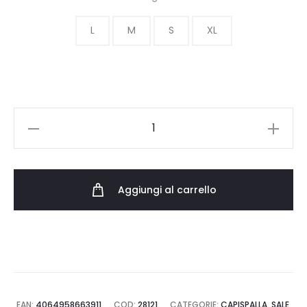
L
M
S
XL
GIUBBOTTO
UOMO
CARHARTT
WIP
Aggiungi al carrello
HOODED
COACH
JACKET
I032247.0D2.XX.03
quantità
EAN:
4064958663911
COD:
28121
CATEGORIE:
CAPISPALLA
,
SALE
,