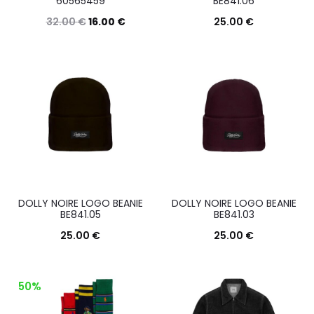
60565459
BE841.06
nella
scelte
32.00
€
16.00
€
25.00
€
pagina
nella
Questo
Questo
Scegli
Scegli
del
pagina
prodotto
prodott
prodott
del
ha
ha
prodotto
più
più
varianti.
varianti.
Le
Le
opzioni
opzioni
possono
posson
DOLLY NOIRE LOGO BEANIE
DOLLY NOIRE LOGO BEANIE
essere
essere
BE841.05
BE841.03
scelte
scelte
25.00
€
25.00
€
nella
nella
Questo
Questo
Scegli
Scegli
pagina
pagina
prodotto
prodott
50%
del
del
ha
ha