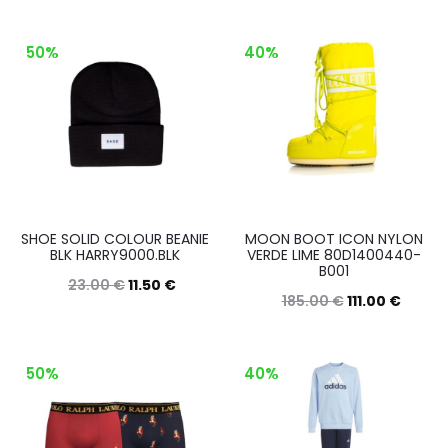
Questo
Questo
Scegli
Scegli
prodotto
prodott
50%
40%
ha
ha
più
più
varianti.
varianti.
Le
Le
opzioni
opzioni
possono
posson
SHOE SOLID COLOUR BEANIE
MOON BOOT ICON NYLON
essere
essere
BLK HARRY9000.BLK
VERDE LIME 80D1400440-
B001
scelte
scelte
23.00
€
11.50
€
185.00
€
111.00
€
nella
nella
Questo
Scegli
Questo
Scegli
pagina
pagina
prodotto
prodott
del
del
50%
40%
ha
ha
prodotto
prodott
più
più
varianti.