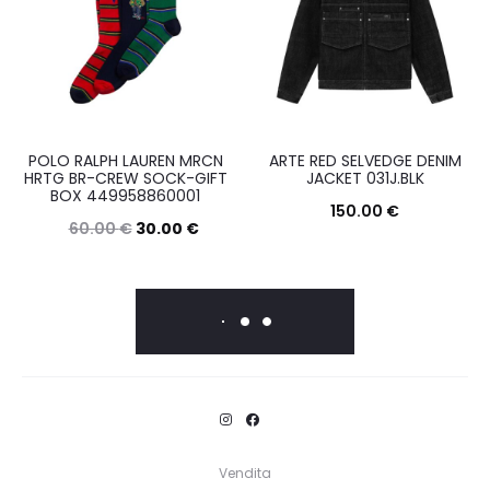
prodotto
prodott
più
più
varianti.
varianti.
Le
Le
opzioni
opzioni
possono
posson
POLO RALPH LAUREN MRCN
ARTE RED SELVEDGE DENIM
essere
essere
HRTG BR-CREW SOCK-GIFT
JACKET 031J.BLK
BOX 449958860001
scelte
scelte
150.00
€
60.00
€
30.00
€
nella
nella
Questo
Scegli
Questo
Scegli
pagina
pagina
prodott
prodotto
del
del
ha
ha
prodotto
prodott
più
più
varianti.
varianti.
Le
Le
opzioni
opzioni
posson
Vendita