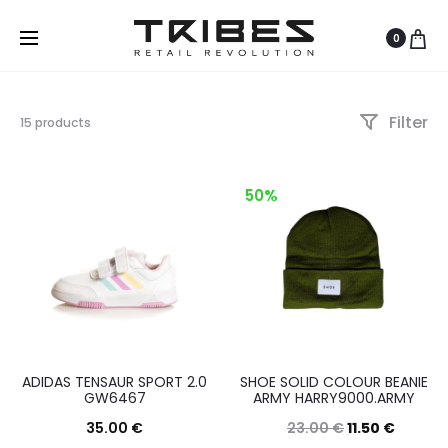
0
Filter
Visualizzazione
15 products
di
1-
12
50%
di
15
risultati
Ordina
in
base
al
più
recente
ADIDAS TENSAUR SPORT 2.0
SHOE SOLID COLOUR BEANIE
GW6467
ARMY HARRY9000.ARMY
35.00
€
23.00
€
11.50
€