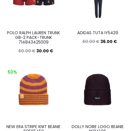
varianti.
Le
Le
opzioni
opzioni
possono
posson
essere
POLO RALPH LAUREN TRUNK
ADIDAS TUTA IY5429
essere
GB-2 PACK-TRUNK
scelte
60.00
€
36.00
€
714843425009
scelte
nella
Questo
Scegli
60.00
€
30.00
€
nella
pagina
prodott
Questo
Scegli
pagina
del
ha
prodotto
del
50%
prodotto
più
ha
prodott
varianti.
più
Le
varianti.
opzioni
Le
posson
opzioni
essere
possono
NEW ERA STRIPE KNIT BEANIE
DOLLY NOIRE LOGO BEANIE
scelte
essere