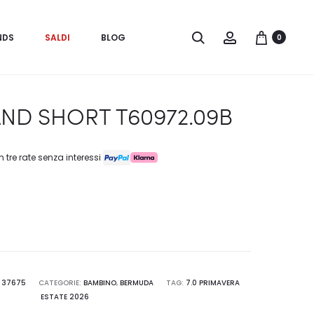
Search
Account
NDS
SALDI
BLOG
0
ND SHORT T60972.09B
n tre rate senza interessi
:
37675
CATEGORIE:
BAMBINO
,
BERMUDA
TAG:
7.0 PRIMAVERA
ESTATE 2026