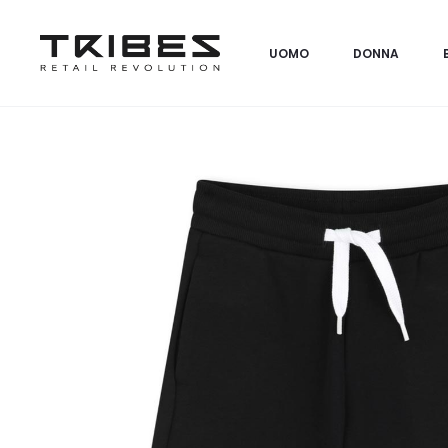
UOMO
DONNA