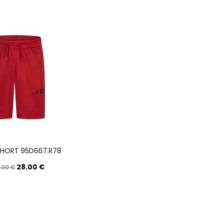
HORT 95D667.R78
28.00
€
.00
€
Questo
Scegli
prodotto
ha