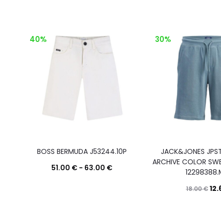
40%
30%
BOSS BERMUDA J53244.10P
JACK&JONES JP
ARCHIVE COLOR SWE
51.00
€
-
63.00
€
12298388.
Questo
Scegli
12
18.00
€
prodotto
ha