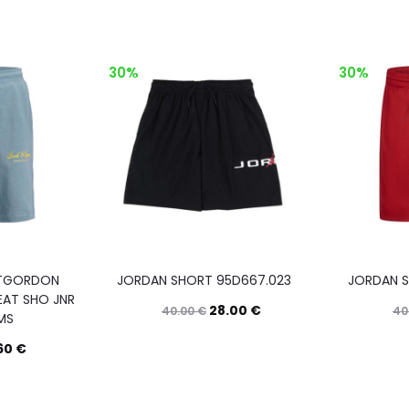
30%
30%
STGORDON
JORDAN SHORT 95D667.023
JORDAN S
AT SHO JNR
28.00
€
40.00
€
40
MS
Questo
Scegli
.60
€
prodotto
Questo
Scegli
ha
prodotto