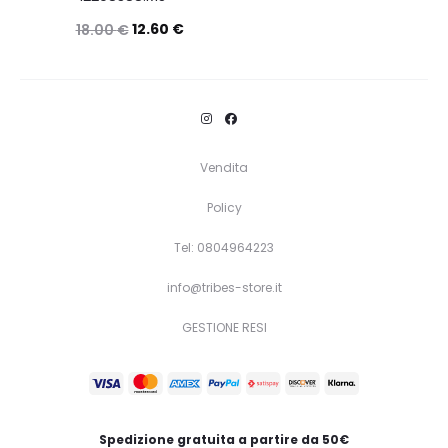
12.60
€
18.00
€
Questo
Scegli
prodotto
ha
più
Vendita
varianti.
Policy
Le
opzioni
Tel: 0804964223
possono
info@tribes-store.it
essere
GESTIONE RESI
scelte
nella
pagina
del
Spedizione gratuita a partire da 50€