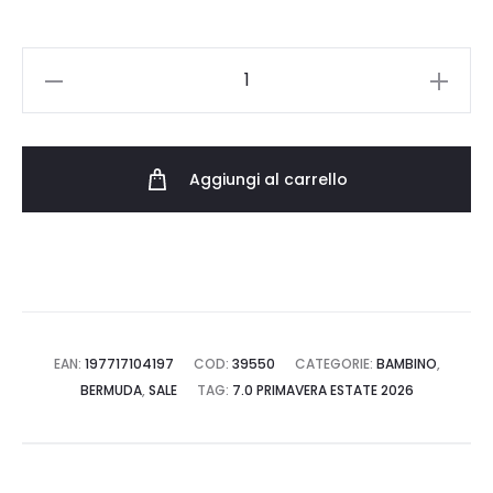
JORDAN
SHORT
95D667.023
quantità
Aggiungi al carrello
EAN:
197717104197
COD:
39550
CATEGORIE:
BAMBINO
,
BERMUDA
,
SALE
TAG:
7.0 PRIMAVERA ESTATE 2026