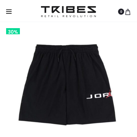
0
30%