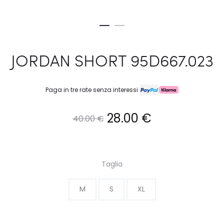
JORDAN SHORT 95D667.023
Paga in tre rate senza interessi
Il
Il
28.00
€
40.00
€
prezzo
prezzo
originale
attuale
Taglia
era:
è:
M
S
XL
40.00 €.
28.00 €.