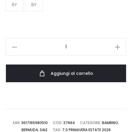
39.00 €
6Y
8Y
a
45.00 €
TIMBERLAND
SHORT
JEAN
T60848.Z10
Aggiungi al carrello
quantità
EAN:
3617165980510
COD:
37684
CATEGORIE:
BAMBINO
,
BERMUDA
,
SALE
TAG:
7.0 PRIMAVERA ESTATE 2026