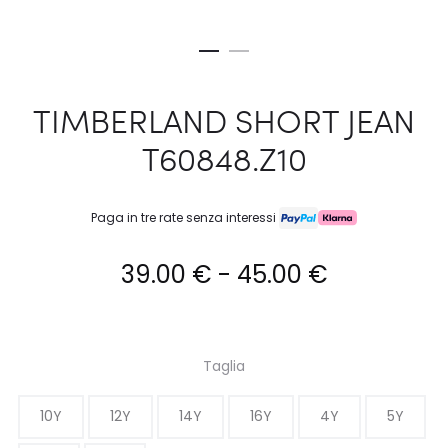
TIMBERLAND SHORT JEAN
T60848.Z10
Paga in tre rate senza interessi
Fascia
39.00
€
-
45.00
€
di
prezzo:
Taglia
da
10Y
12Y
14Y
16Y
4Y
5Y