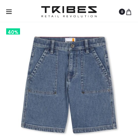
0
40%