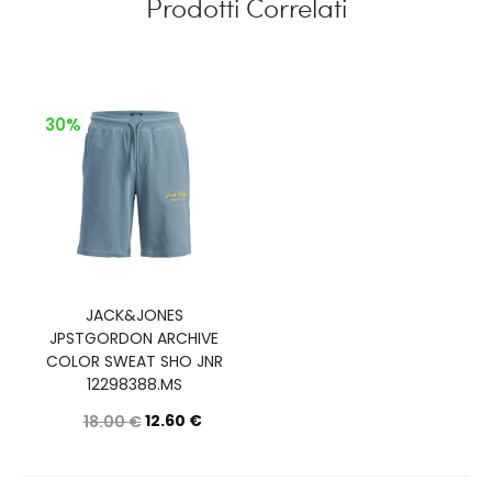
Prodotti Correlati
30%
JACK&JONES
JPSTGORDON ARCHIVE
COLOR SWEAT SHO JNR
12298388.MS
12.60
€
18.00
€
Questo
Scegli
prodotto