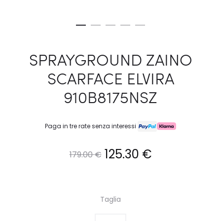
SPRAYGROUND ZAINO
SCARFACE ELVIRA
910B8175NSZ
Paga in tre rate senza interessi
Il
Il
125.30
€
179.00
€
prezzo
prezzo
originale
attuale
Taglia