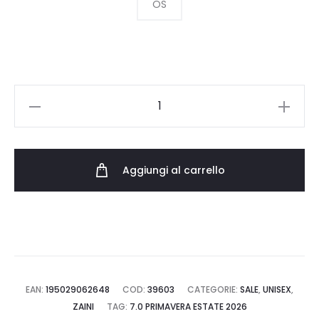
era:
è:
OS
179.00 €.
125.30 €.
SPRAYGROUND
ZAINO
SCARFACE
ELVIRA
Aggiungi al carrello
910B8175NSZ
quantità
EAN:
195029062648
COD:
39603
CATEGORIE:
SALE
,
UNISEX
,
ZAINI
TAG:
7.0 PRIMAVERA ESTATE 2026