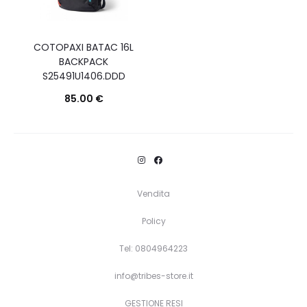
COTOPAXI BATAC 16L
BACKPACK
S25491U1406.DDD
85.00
€
Questo
Scegli
prodotto
ha
più
Vendita
varianti.
Le
Policy
opzioni
Tel: 0804964223
possono
info@tribes-store.it
essere
scelte
GESTIONE RESI