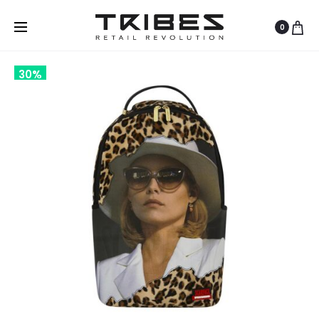
0
30%