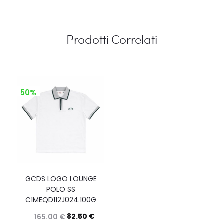
Prodotti Correlati
50%
GCDS LOGO LOUNGE
POLO SS
C1MEQD112J024.100G
82.50
€
165.00
€