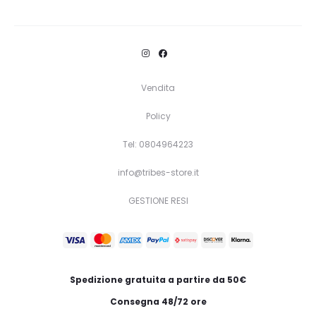
Questo
Scegli
prodotto
ha
più
Vendita
varianti.
Policy
Le
opzioni
Tel: 0804964223
possono
info@tribes-store.it
essere
GESTIONE RESI
scelte
nella
pagina
del
Spedizione gratuita a partire da 50€
prodotto
Consegna 48/72 ore