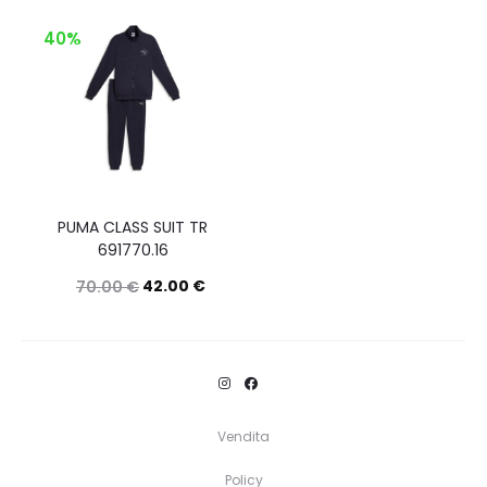
40%
PUMA CLASS SUIT TR
691770.16
42.00
€
70.00
€
Questo
Scegli
prodotto
ha
più
Vendita
varianti.
Policy
Le