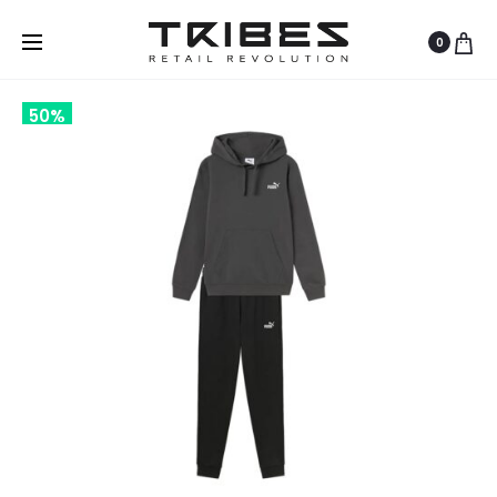
0
50%