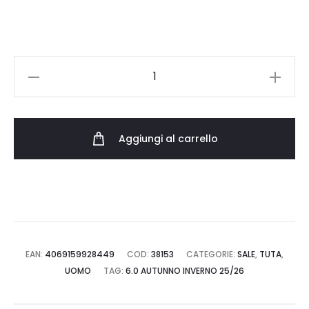
70.00 €.
35.00 €.
PUMA
ESS
HOODED
SUIT
Aggiungi al carrello
TR
693270.44
quantità
EAN:
4069159928449
COD:
38153
CATEGORIE:
SALE
,
TUTA
,
UOMO
TAG:
6.0 AUTUNNO INVERNO 25/26