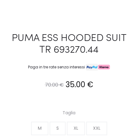
PUMA ESS HOODED SUIT
TR 693270.44
Paga in tre rate senza interessi
Il
Il
35.00
€
70.00
€
prezzo
prezzo
originale
attuale
Taglia
era:
è:
M
S
XL
XXL