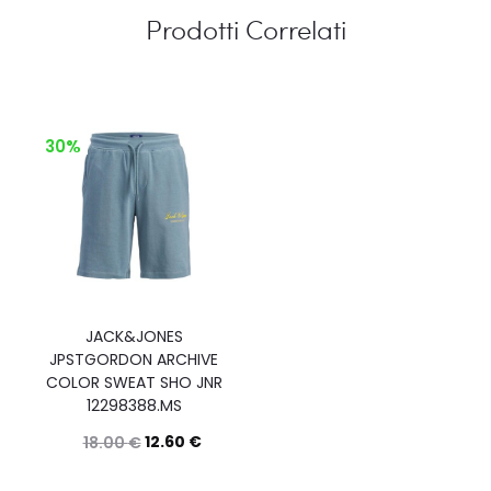
Prodotti Correlati
30%
JACK&JONES
JPSTGORDON ARCHIVE
COLOR SWEAT SHO JNR
12298388.MS
12.60
€
18.00
€
Questo
Scegli