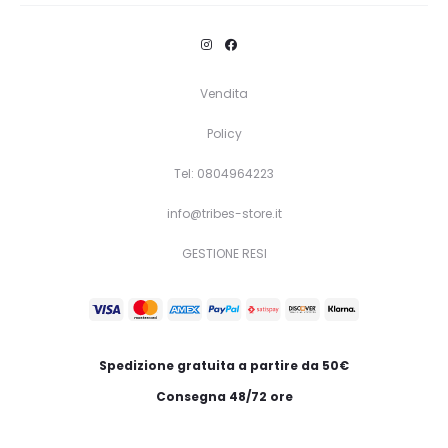
prodotto
ha
più
Vendita
varianti.
Policy
Le
opzioni
Tel: 0804964223
possono
info@tribes-store.it
essere
GESTIONE RESI
scelte
nella
pagina
del
Spedizione gratuita a partire da 50€
prodotto
Consegna 48/72 ore