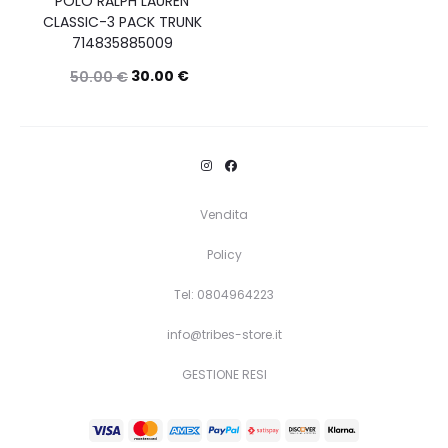
POLO RALPH LAUREN
CLASSIC-3 PACK TRUNK
714835885009
30.00
€
50.00
€
Questo
Scegli
prodotto
ha
più
Vendita
varianti.
Policy
Le
opzioni
Tel: 0804964223
possono
info@tribes-store.it
essere
GESTIONE RESI
scelte
nella
pagina