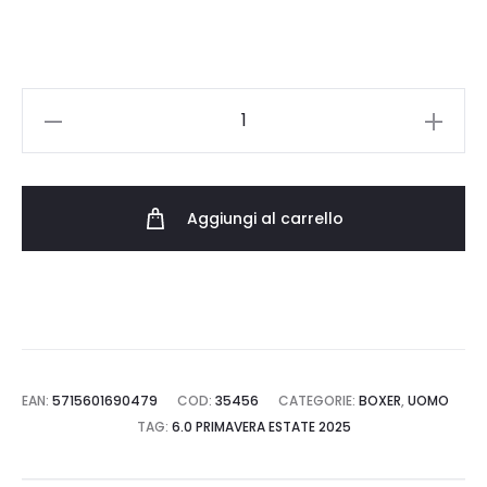
JACANTHONY
TRUNKS
5
PACK
Aggiungi al carrello
BOX
12263362.NAVY
quantità
EAN:
5715601690479
COD:
35456
CATEGORIE:
BOXER
,
UOMO
TAG:
6.0 PRIMAVERA ESTATE 2025