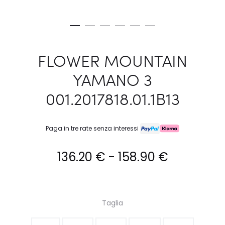
FLOWER MOUNTAIN
YAMANO 3
001.2017818.01.1B13
Paga in tre rate senza interessi
Fascia
136.20
€
-
158.90
€
di
prezzo:
Taglia