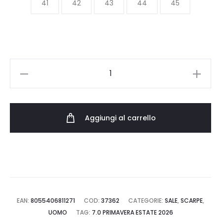
da
41
42
43
44
45
136.20 €
a
FLOWER
158.90 €
MOUNTAIN
YAMANO
3
Aggiungi al carrello
001.2017818.01.1B13
quantità
EAN:
8055406811271
COD:
37362
CATEGORIE:
SALE
,
SCARPE
,
UOMO
TAG:
7.0 PRIMAVERA ESTATE 2026