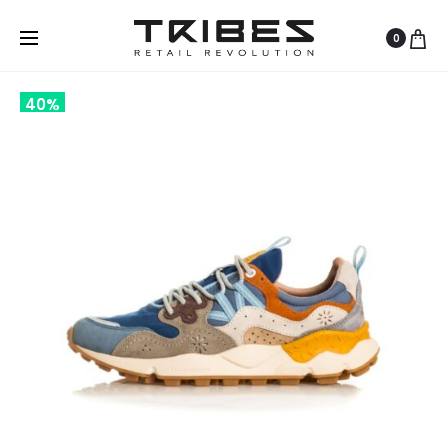
0
40%