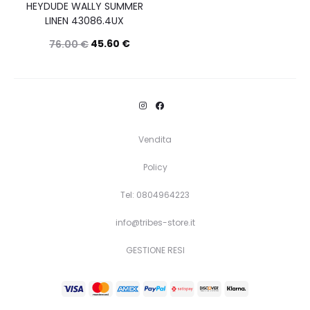
HEYDUDE WALLY SUMMER
LINEN 43086.4UX
45.60
€
76.00
€
Questo
Scegli
prodotto
ha
più
Vendita
varianti.
Policy
Le
opzioni
Tel: 0804964223
possono
info@tribes-store.it
essere
GESTIONE RESI
scelte
nella
pagina