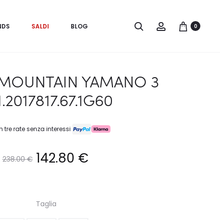
Search
Account
NDS
SALDI
BLOG
0
MOUNTAIN YAMANO 3
.2017817.67.1G60
n tre rate senza interessi
Il
Il
142.80
€
238.00
€
prezzo
prezzo
Taglia
originale
attuale