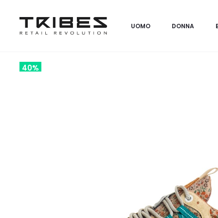
UOMO
DONNA
40%