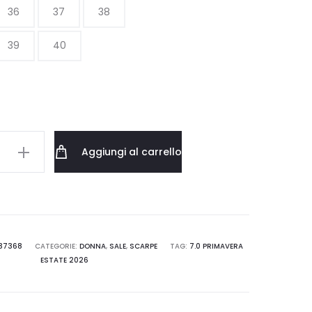
36
37
38
era:
è:
39
40
238.00 €.
142.80 €.
Aggiungi al carrello
IN
817.67.1G60
37368
CATEGORIE:
DONNA
,
SALE
,
SCARPE
TAG:
7.0 PRIMAVERA
ESTATE 2026