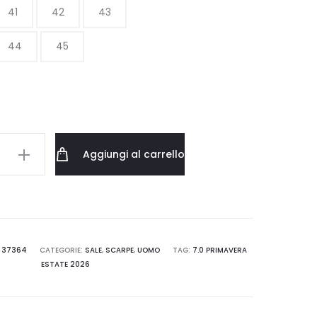
41
42
43
era:
è:
44
45
227.00 €.
136.20 €.
Aggiungi al carrello
IN
16.38.1F85
:
37364
CATEGORIE:
SALE
,
SCARPE
,
UOMO
TAG:
7.0 PRIMAVERA
ESTATE 2026