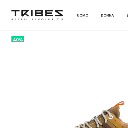
UOMO
DONNA
40%