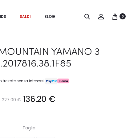
Search
Account
NDS
SALDI
BLOG
0
MOUNTAIN YAMANO 3
.2017816.38.1F85
n tre rate senza interessi
Il
Il
136.20
€
227.00
€
prezzo
prezzo
Taglia
originale
attuale