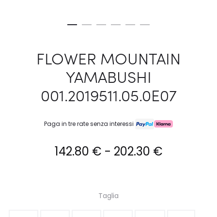
FLOWER MOUNTAIN
YAMABUSHI
001.2019511.05.0E07
Paga in tre rate senza interessi
Fascia
142.80
€
-
202.30
€
di
prezzo:
Taglia