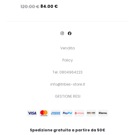
84.00
€
120.00
€
Questo
Scegli
prodotto
ha
più
Vendita
varianti.
Policy
Le
opzioni
Tel: 0804964223
possono
info@tribes-store.it
essere
GESTIONE RESI
scelte
nella
pagina
del
Spedizione gratuita a partire da 50€
prodotto