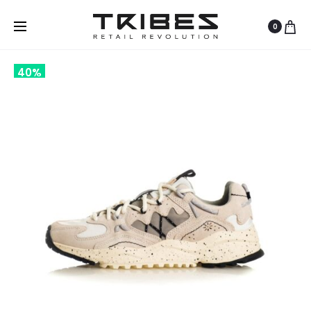
0
40%