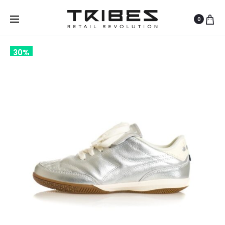
0
30%