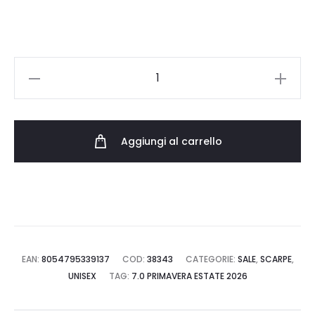
140.00 €.
98.00 €.
DIADORA
GOLD
INDOOR
METALLIC
Aggiungi al carrello
501.183491.90002
quantità
EAN:
8054795339137
COD:
38343
CATEGORIE:
SALE
,
SCARPE
,
UNISEX
TAG:
7.0 PRIMAVERA ESTATE 2026