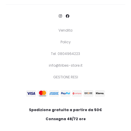
prodotto
ha
più
Vendita
varianti.
Policy
Le
opzioni
Tel: 0804964223
possono
info@tribes-store.it
essere
GESTIONE RESI
scelte
nella
pagina
del
Spedizione gratuita a partire da 50€
prodotto
Consegna 48/72 ore