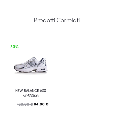
Prodotti Correlati
30%
NEW BALANCE 530
MR530SG
84.00
€
120.00
€
Questo
Scegli