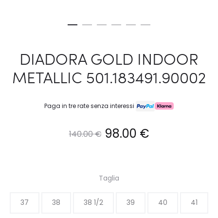
DIADORA GOLD INDOOR
METALLIC 501.183491.90002
Paga in tre rate senza interessi
Il
Il
98.00
€
140.00
€
prezzo
prezzo
originale
attuale
Taglia
era:
è:
37
38
38 1/2
39
40
41