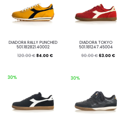
più
varianti.
varianti.
Le
Le
opzioni
opzioni
posson
possono
essere
DIADORA RALLY PUNCHED
DIADORA TOKYO
essere
501.182821.40002
501.181247.45004
scelte
scelte
120.00
€
84.00
€
90.00
€
63.00
€
nella
nella
Questo
Questo
Scegli
Scegli
pagina
pagina
prodotto
prodott
del
30%
30%
del
ha
ha
prodott
prodotto
più
più
varianti.
varianti.
Le
Le
opzioni
opzioni
possono
posson