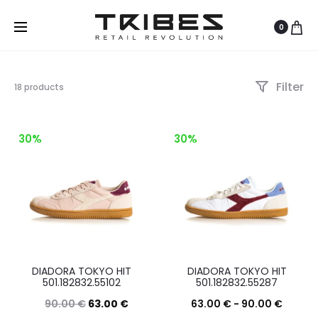
0
Filter
Visualizzazione
18 products
di
1-
12
30%
30%
di
18
risultati
Ordina
in
base
al
più
recente
DIADORA TOKYO HIT
DIADORA TOKYO HIT
501.182832.55102
501.182832.55287
90.00
€
63.00
€
63.00
€
-
90.00
€