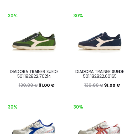
Questo
Questo
Scegli
Scegli
prodotto
prodott
30%
30%
ha
ha
più
più
varianti.
varianti.
Le
Le
opzioni
opzioni
possono
posson
DIADORA TRAINER SUEDE
DIADORA TRAINER SUEDE
essere
essere
501.182822.70214
501.182822.60165
scelte
scelte
130.00
€
91.00
€
130.00
€
91.00
€
nella
nella
Questo
Questo
Scegli
Scegli
pagina
pagina
prodotto
prodott
30%
30%
del
del
ha
ha
prodotto
prodott
più
più
varianti.
varianti.