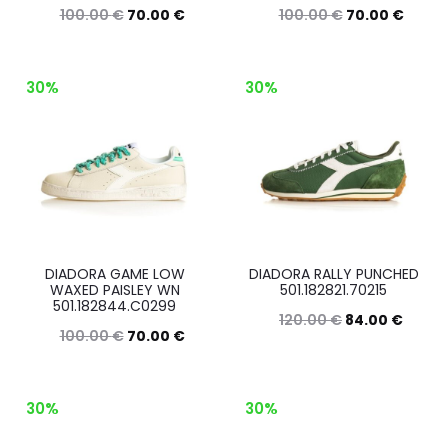
100.00
€
70.00
€
100.00
€
70.00
€
nella
nella
Questo
Questo
Scegli
Scegli
pagina
pagina
prodotto
prodott
del
del
30%
30%
ha
ha
prodotto
prodott
più
più
varianti.
varianti.
Le
Le
opzioni
opzioni
possono
posson
DIADORA GAME LOW
DIADORA RALLY PUNCHED
essere
essere
WAXED PAISLEY WN
501.182821.70215
501.182844.C0299
scelte
scelte
120.00
€
84.00
€
100.00
€
70.00
€
nella
nella
Questo
Scegli
Questo
Scegli
pagina
pagina
prodott
prodotto
del
del
30%
30%
ha
ha
prodotto
prodott
più