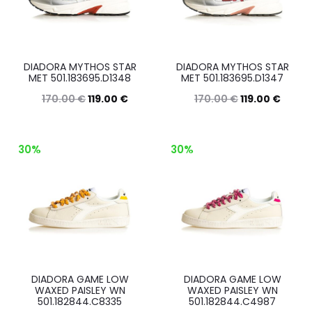
Le
Le
opzioni
opzioni
possono
posson
DIADORA MYTHOS STAR
DIADORA MYTHOS STAR
essere
essere
MET 501.183695.D1348
MET 501.183695.D1347
scelte
scelte
170.00
€
119.00
€
170.00
€
119.00
€
nella
nella
Questo
Questo
Scegli
Scegli
pagina
pagina
prodotto
prodott
30%
30%
del
del
ha
ha
prodotto
prodott
più
più
varianti.
varianti.
Le
Le
opzioni
opzioni
possono
posson
DIADORA GAME LOW
DIADORA GAME LOW
essere
essere
WAXED PAISLEY WN
WAXED PAISLEY WN
501.182844.C8335
501.182844.C4987
scelte
scelte