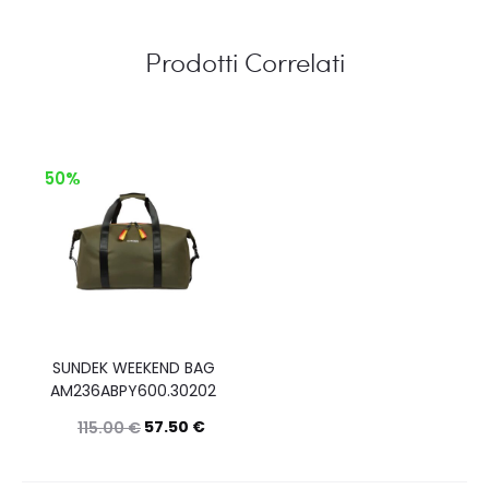
Prodotti Correlati
50%
SUNDEK WEEKEND BAG
AM236ABPY600.30202
57.50
€
115.00
€
Questo
Scegli