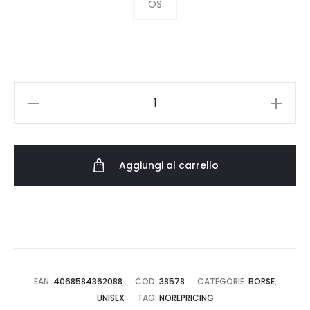
OS
CARHARTT
WIP
ESSENTIALS
BAG
Aggiungi al carrello
SMALL
I031470.3IS.XX.06
quantità
EAN:
4068584362088
COD:
38578
CATEGORIE:
BORSE
,
UNISEX
TAG:
NOREPRICING