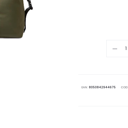
SUNDEK
WEEKEN
BAG
AM236AB
quantità
EAN:
8050842944675
COD