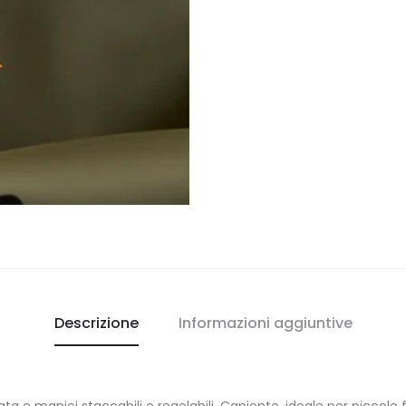
Descrizione
Informazioni aggiuntive
 e manici staccabili e regolabili. Capiente, ideale per piccole f