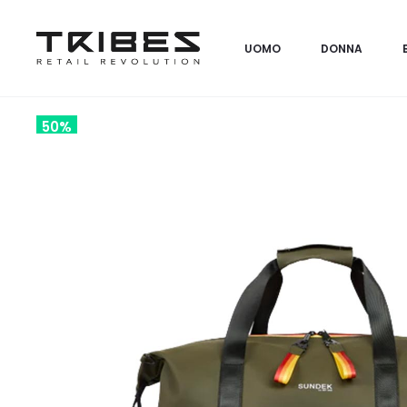
UOMO
DONNA
50%