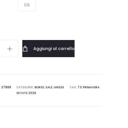
OS
era:
è:
115.00 €.
57.50 €.
Aggiungi al carrello
D
PY600.30202
:
37888
CATEGORIE:
BORSE
,
SALE
,
UNISEX
TAG:
7.0 PRIMAVERA
ESTATE 2026