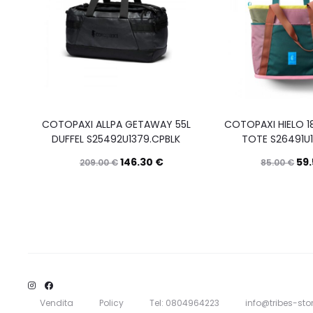
COTOPAXI ALLPA GETAWAY 55L
COTOPAXI HIELO 1
DUFFEL S25492U1379.CPBLK
TOTE S26491U1
146.30
€
59
209.00
€
85.00
€
Questo
Scegli
prodotto
ha
più
varianti.
Le
Vendita
Policy
Tel: 0804964223
info@tribes-stor
opzioni