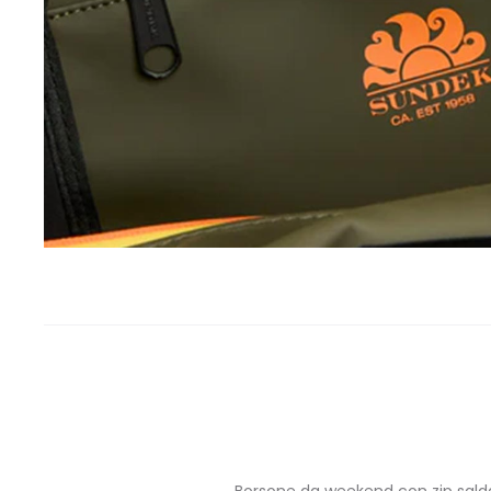
Borsone da weekend con zip saldata