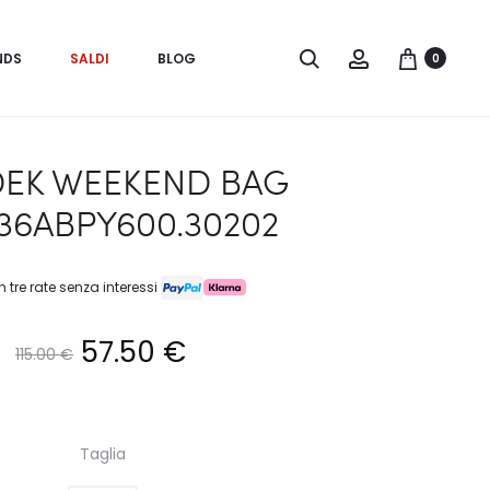
Search
Account
NDS
SALDI
BLOG
0
EK WEEKEND BAG
36ABPY600.30202
n tre rate senza interessi
Il
Il
57.50
€
115.00
€
prezzo
prezzo
Taglia
originale
attuale