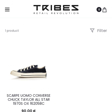
0
Filter
Visualizzazione
1 product
del
risultato
SCARPE UOMO CONVERSE
CHUCK TAYLOR ALL STAR
1970S OX 162058C
90.00
€