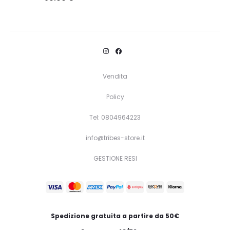
Questo
Scegli
prodotto
ha
più
varianti.
Vendita
Le
Policy
opzioni
Tel: 0804964223
possono
essere
info@tribes-store.it
scelte
GESTIONE RESI
nella
pagina
del
prodotto
Spedizione gratuita a partire da 50€