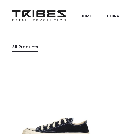
UOMO
DONNA
All Products