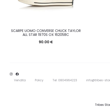
SCARPE UOMO CONVERSE CHUCK TAYLOR
ALL STAR 1970S OX 162058C
90.00
€
Questo
Scegli
prodotto
ha
più
varianti.
Vendita
Policy
Tel: 0804964223
info@tribes-stor
Le
opzioni
possono
Tribes Sto
essere