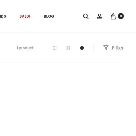
Search
Account
NDS
SALDI
BLOG
0
Filter
Visualizzazione
1 product
del
risultato