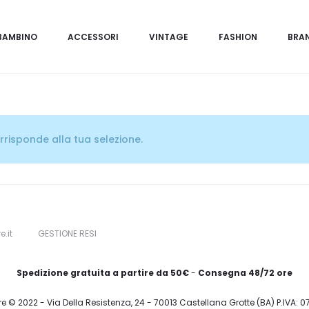
BAMBINO
ACCESSORI
VINTAGE
FASHION
BRA
risponde alla tua selezione.
e.it
GESTIONE RESI
Spedizione gratuita a partire da 50€
-
Consegna 48/72 ore
re © 2022 - Via Della Resistenza, 24 - 70013 Castellana Grotte (BA) P.IVA: 