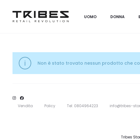
UOMO
DONNA
Non è stato trovato nessun prodotto che cor
Vendita
Policy
Tel: 0804964223
info@tribes-stor
Tribes Sto