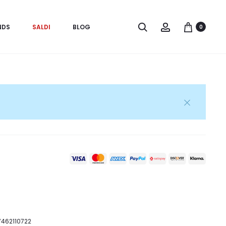
Search
Account
NDS
SALDI
BLOG
0
07462110722