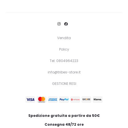
Questo
Scegli
prodotto
ha
più
varianti.
Vendita
Le
Policy
opzioni
Tel: 0804964223
possono
essere
info@tribes-store.it
scelte
GESTIONE RESI
nella
pagina
del
prodotto
Spedizione gratuita a partire da 50€
Consegna 48/72 ore