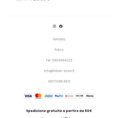
Questo
Scegli
prodotto
ha
più
varianti.
Vendita
Le
Policy
opzioni
Tel: 0804964223
possono
essere
info@tribes-store.it
scelte
GESTIONE RESI
nella
pagina
del
prodotto
Spedizione gratuita a partire da 50€