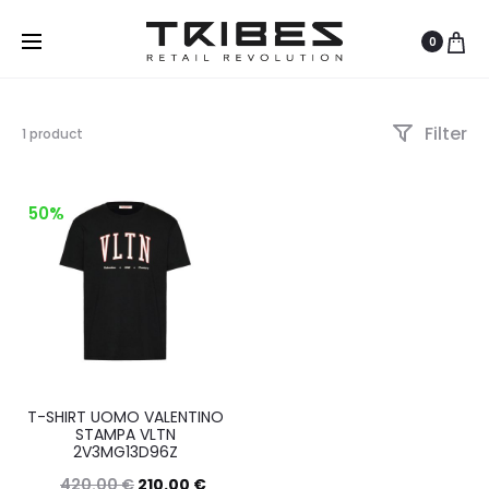
0
Filter
Visualizzazione
1 product
del
risultato
50%
T-SHIRT UOMO VALENTINO
STAMPA VLTN
2V3MG13D96Z
420.00
€
210.00
€