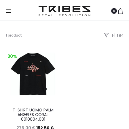
0
Filter
Visualizzazione
1 product
del
risultato
30%
T-SHIRT UOMO PALM
ANGELES CORAL
0010004.001
275.00
€
192.50
€