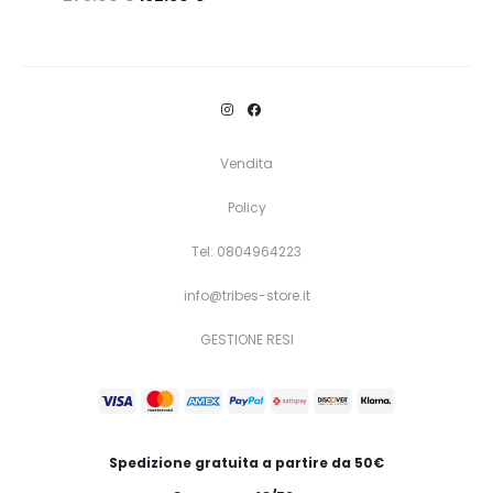
Questo
Scegli
prodotto
ha
più
varianti.
Vendita
Le
Policy
opzioni
Tel: 0804964223
possono
essere
info@tribes-store.it
scelte
GESTIONE RESI
nella
pagina
del
prodotto
Spedizione gratuita a partire da 50€