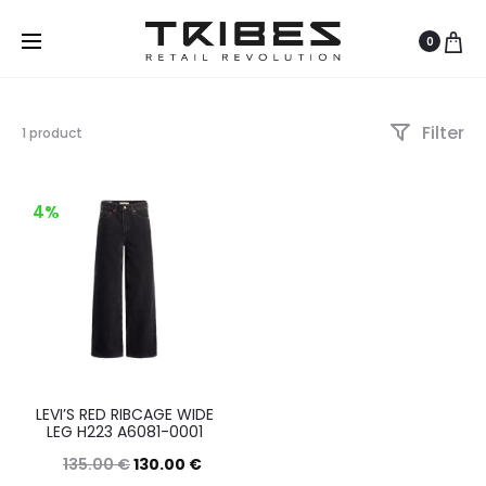
0
Filter
Visualizzazione
1 product
del
risultato
4%
LEVI’S RED RIBCAGE WIDE
LEG H223 A6081-0001
135.00
€
130.00
€