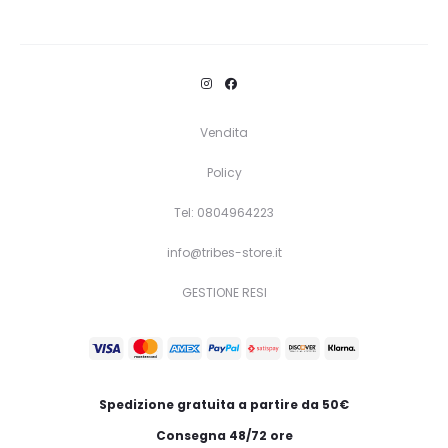
Questo
Scegli
prodotto
ha
più
varianti.
Vendita
Le
Policy
opzioni
Tel: 0804964223
possono
essere
info@tribes-store.it
scelte
GESTIONE RESI
nella
pagina
del
prodotto
Spedizione gratuita a partire da 50€
Consegna 48/72 ore