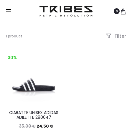
0
Filter
Visualizzazione
1 product
del
risultato
30%
CIABATTE UNISEX ADIDAS
ADILETTE 280647
35.00
€
24.50
€