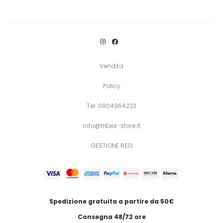
Questo
Scegli
prodotto
ha
più
varianti.
Vendita
Le
Policy
opzioni
Tel: 0804964223
possono
essere
info@tribes-store.it
scelte
GESTIONE RESI
nella
pagina
del
prodotto
Spedizione gratuita a partire da 50€
Consegna 48/72 ore