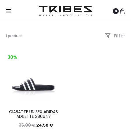
0
Filter
Visualizzazione
1 product
del
risultato
30%
CIABATTE UNISEX ADIDAS
ADILETTE 280647
35.00
€
24.50
€