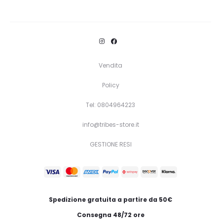
Questo
Scegli
prodotto
ha
più
varianti.
Vendita
Le
Policy
opzioni
Tel: 0804964223
possono
essere
info@tribes-store.it
scelte
GESTIONE RESI
nella
pagina
del
prodotto
Spedizione gratuita a partire da 50€
Consegna 48/72 ore