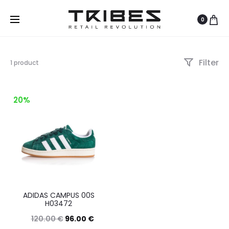
0
Filter
Visualizzazione
1 product
del
risultato
20%
ADIDAS CAMPUS 00S
H03472
120.00
€
96.00
€