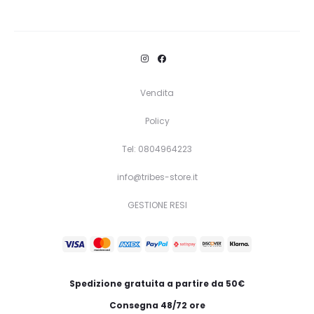
Questo
Scegli
prodotto
ha
più
varianti.
Vendita
Le
Policy
opzioni
Tel: 0804964223
possono
essere
info@tribes-store.it
scelte
GESTIONE RESI
nella
pagina
del
prodotto
Spedizione gratuita a partire da 50€
Consegna 48/72 ore