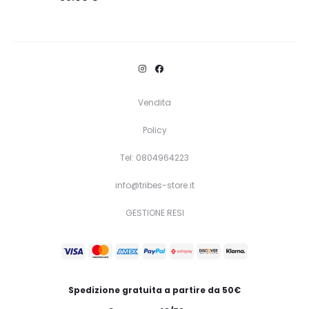
Questo
Scegli
prodotto
ha
più
varianti.
Vendita
Le
Policy
opzioni
Tel: 0804964223
possono
essere
info@tribes-store.it
scelte
GESTIONE RESI
nella
pagina
del
prodotto
Spedizione gratuita a partire da 50€