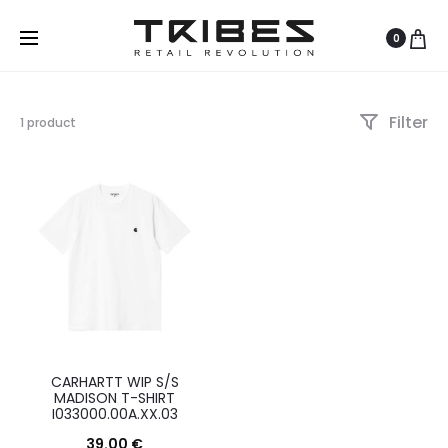
0
Filter
Visualizzazione
1 product
del
risultato
CARHARTT WIP S/S
MADISON T-SHIRT
I033000.00A.XX.03
39.00
€