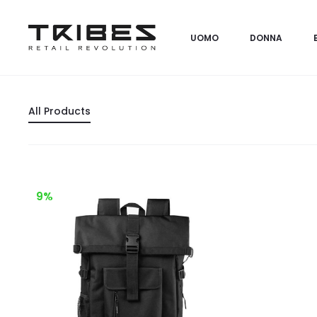
UOMO
DONNA
All Products
9%