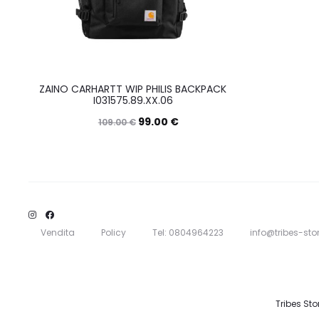
ZAINO CARHARTT WIP PHILIS BACKPACK
I031575.89.XX.06
99.00
€
109.00
€
Questo
Scegli
prodotto
ha
più
varianti.
Vendita
Policy
Tel: 0804964223
info@tribes-stor
Le
opzioni
possono
Tribes Sto
essere