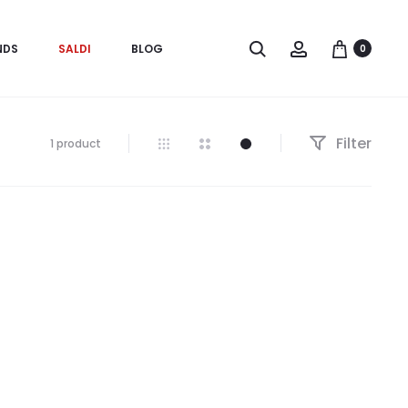
Search
Account
NDS
SALDI
BLOG
0
Filter
Visualizzazione
1 product
del
risultato