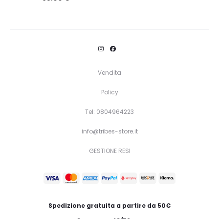
Questo
Scegli
prodotto
ha
più
varianti.
Vendita
Le
Policy
opzioni
Tel: 0804964223
possono
essere
info@tribes-store.it
scelte
GESTIONE RESI
nella
pagina
del
prodotto
Spedizione gratuita a partire da 50€