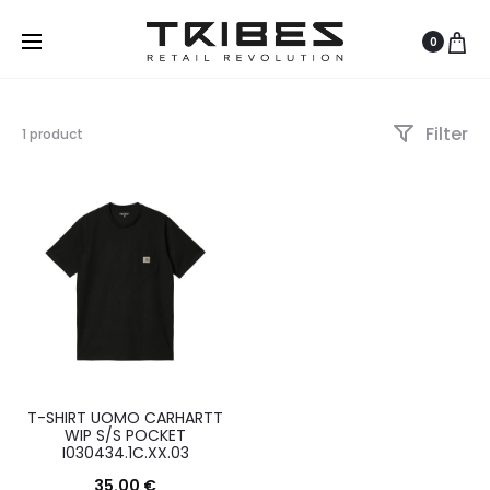
0
Filter
Visualizzazione
1 product
del
risultato
T-SHIRT UOMO CARHARTT
WIP S/S POCKET
I030434.1C.XX.03
35.00
€