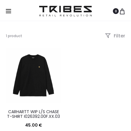
0
Filter
Visualizzazione
1 product
del
risultato
CARHARTT WIP L/S CHASE
T-SHIRT I026392.00F.XX.03
45.00
€