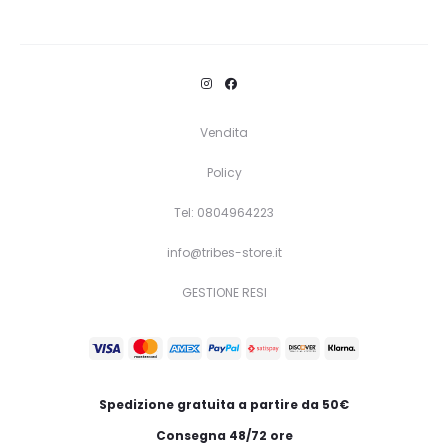
Questo
Scegli
prodotto
ha
più
varianti.
Vendita
Le
Policy
opzioni
Tel: 0804964223
possono
essere
info@tribes-store.it
scelte
GESTIONE RESI
nella
pagina
del
prodotto
Spedizione gratuita a partire da 50€
Consegna 48/72 ore