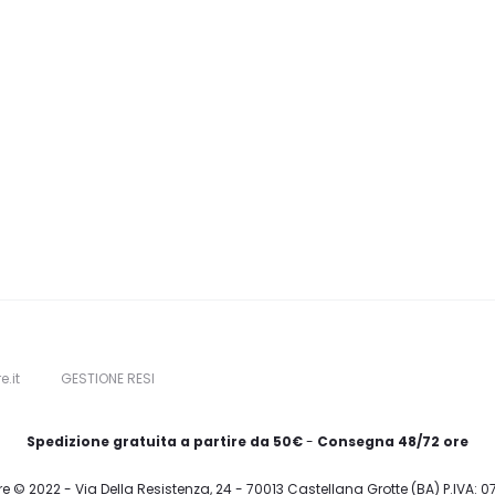
e.it
GESTIONE RESI
Spedizione gratuita a partire da 50€
-
Consegna 48/72 ore
re © 2022 - Via Della Resistenza, 24 - 70013 Castellana Grotte (BA) P.IVA: 