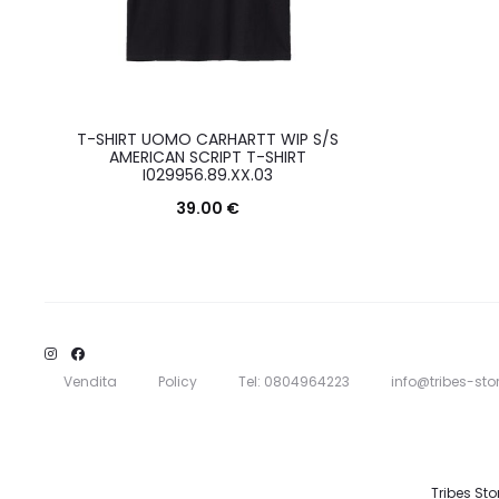
T-SHIRT UOMO CARHARTT WIP S/S
AMERICAN SCRIPT T-SHIRT
I029956.89.XX.03
39.00
€
Questo
Scegli
prodotto
ha
più
varianti.
Vendita
Policy
Tel: 0804964223
info@tribes-stor
Le
opzioni
possono
Tribes Sto