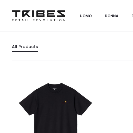
UOMO
DONNA
All Products