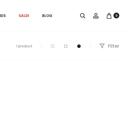
Search
Account
NDS
SALDI
BLOG
0
Filter
Visualizzazione
1 product
del
risultato