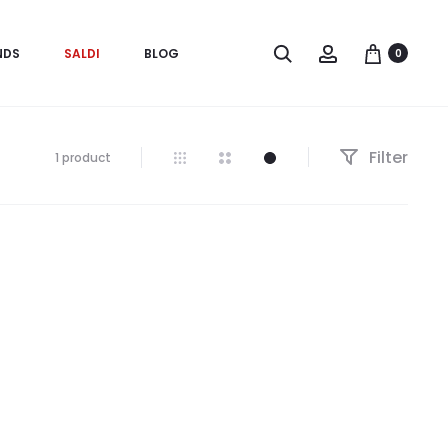
Search
Account
NDS
SALDI
BLOG
0
Filter
Visualizzazione
1 product
del
risultato