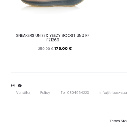
SNEAKERS UNISEX YEEZY BOOST 380 RF
FZ1269
175.00
€
250.00
€
Questo
Scegli
prodotto
ha
più
varianti.
Vendita
Policy
Tel: 0804964223
info@tribes-stor
Le
opzioni
possono
Tribes Sto
essere