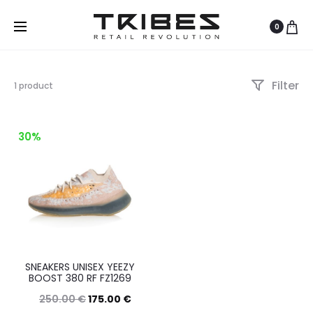
0
Filter
Visualizzazione
1 product
del
risultato
30%
SNEAKERS UNISEX YEEZY
BOOST 380 RF FZ1269
250.00
€
175.00
€