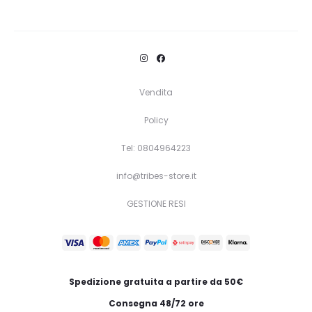
Questo
Scegli
prodotto
ha
più
varianti.
Vendita
Le
Policy
opzioni
Tel: 0804964223
possono
essere
info@tribes-store.it
scelte
GESTIONE RESI
nella
pagina
del
prodotto
Spedizione gratuita a partire da 50€
Consegna 48/72 ore