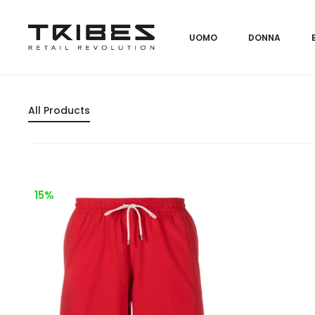
UOMO
DONNA
All Products
15%