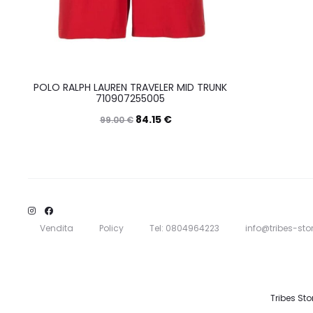
POLO RALPH LAUREN TRAVELER MID TRUNK
710907255005
84.15
€
99.00
€
Questo
Scegli
prodotto
ha
più
varianti.
Vendita
Policy
Tel: 0804964223
info@tribes-stor
Le
opzioni
possono
Tribes Sto
essere