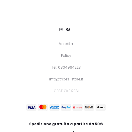
Questo
Scegli
prodotto
ha
più
varianti.
Vendita
Le
Policy
opzioni
Tel: 0804964223
possono
essere
info@tribes-store.it
scelte
GESTIONE RESI
nella
pagina
del
prodotto
Spedizione gratuita a partire da 50€