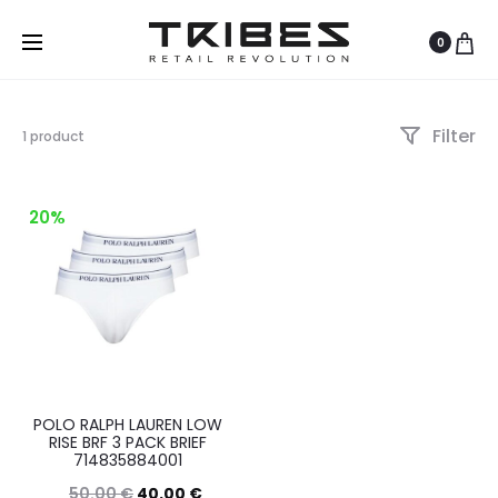
0
Filter
Visualizzazione
1 product
del
risultato
20%
POLO RALPH LAUREN LOW
RISE BRF 3 PACK BRIEF
714835884001
50.00
€
40.00
€