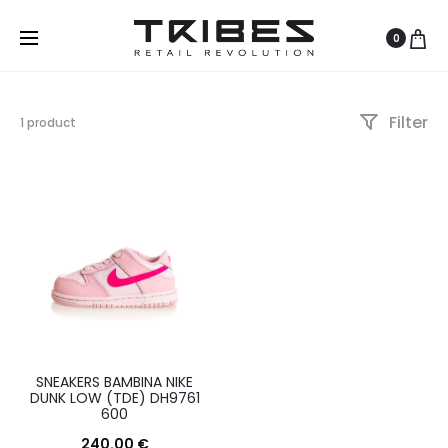
0
Filter
Visualizzazione
1 product
del
risultato
SNEAKERS BAMBINA NIKE
DUNK LOW (TDE) DH9761
600
240.00
€