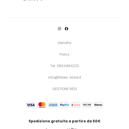
Questo
Scegli
prodotto
ha
più
varianti.
Vendita
Le
Policy
opzioni
Tel: 0804964223
possono
essere
info@tribes-store.it
scelte
GESTIONE RESI
nella
pagina
del
prodotto
Spedizione gratuita a partire da 50€