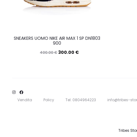
SNEAKERS UOMO NIKE AIR MAX 1 SP DN1803
900
300.00
€
400.00
€
Questo
Scegli
prodotto
ha
più
varianti.
Vendita
Policy
Tel: 0804964223
info@tribes-stor
Le
opzioni
possono
Tribes Sto
essere