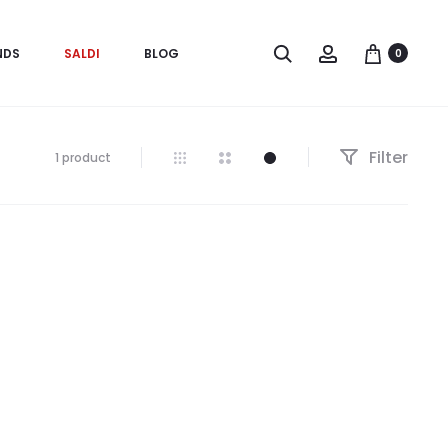
Search
Account
NDS
SALDI
BLOG
0
Filter
Visualizzazione
1 product
del
risultato