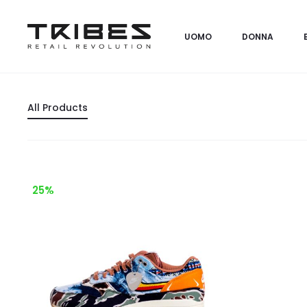
UOMO
DONNA
All Products
25%