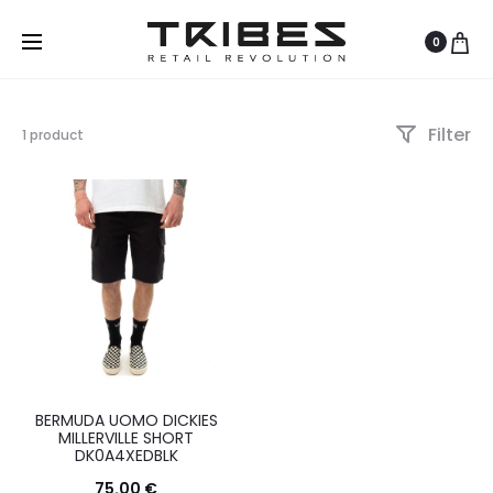
0
Filter
Visualizzazione
1 product
del
risultato
BERMUDA UOMO DICKIES
MILLERVILLE SHORT
DK0A4XEDBLK
75.00
€