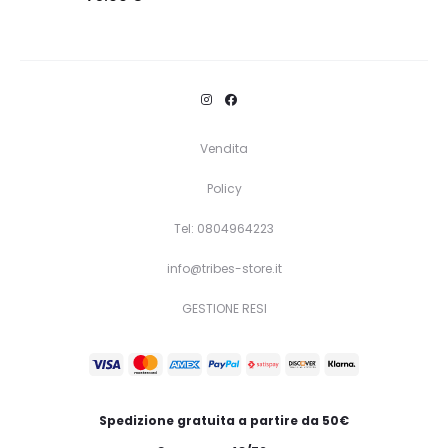
Questo
Scegli
prodotto
ha
più
varianti.
Vendita
Le
Policy
opzioni
Tel: 0804964223
possono
essere
info@tribes-store.it
scelte
GESTIONE RESI
nella
pagina
del
prodotto
Spedizione gratuita a partire da 50€