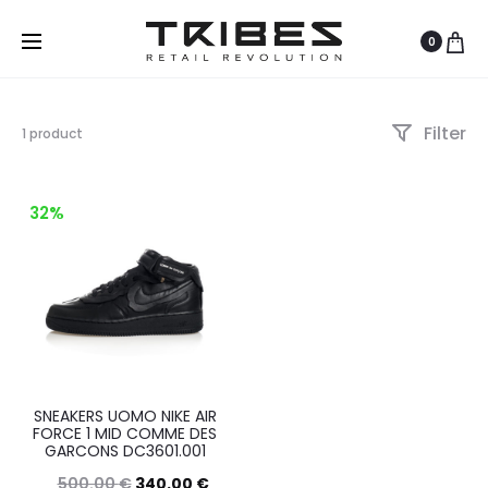
0
Filter
Visualizzazione
1 product
del
risultato
32%
SNEAKERS UOMO NIKE AIR
FORCE 1 MID COMME DES
GARCONS DC3601.001
500.00
€
340.00
€