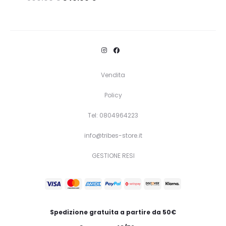
Questo
Scegli
prodotto
ha
più
varianti.
Vendita
Le
Policy
opzioni
Tel: 0804964223
possono
essere
info@tribes-store.it
scelte
GESTIONE RESI
nella
pagina
del
prodotto
Spedizione gratuita a partire da 50€