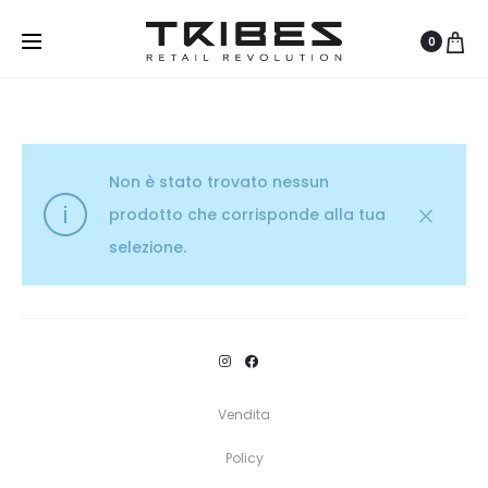
0
Non è stato trovato nessun
prodotto che corrisponde alla tua
selezione.
Vendita
Policy