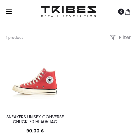
0
Filter
Visualizzazione
1 product
del
risultato
SNEAKERS UNISEX CONVERSE
CHUCK 70 HI A05114C
90.00
€