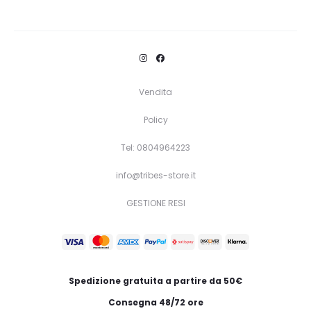
Questo
Scegli
prodotto
ha
più
varianti.
Vendita
Le
Policy
opzioni
Tel: 0804964223
possono
essere
info@tribes-store.it
scelte
GESTIONE RESI
nella
pagina
del
prodotto
Spedizione gratuita a partire da 50€
Consegna 48/72 ore